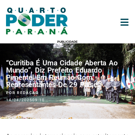
PUBLICIDADE
“Curitiba É Uma Cidade Aberta Ao
Mundo”, Diz Prefeito Eduardo
Pimentel Em Reunião Com
Representantes De 29 Países
POR
REDACAO
14/04/2025
09:10