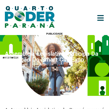
PUBLICIDADE
Assembleia Legislativa Participa Da
6ª Edição Do Smart City Expo
Curitiba
POR
REDACAO
24/03/2025
17:54