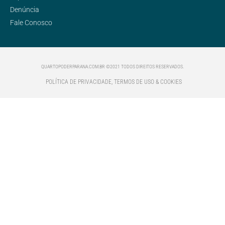
Denúncia
Fale Conosco
QUARTOPODERPARANA.COM.BR ©2021 TODOS DIREITOS RESERVADOS.
POLÍTICA DE PRIVACIDADE, TERMOS DE USO & COOKIES