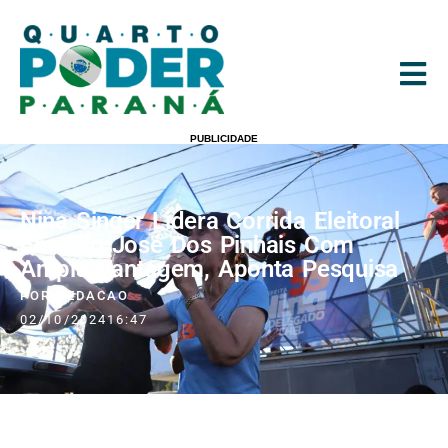
PUBLICIDADE
Nina Singer Lidera Corrida Eleitoral
Em São José Dos Pinhais Com
Ampla Vantagem, Aponta Pesquisa
POR
REDACAO
02/10/2024
16:47